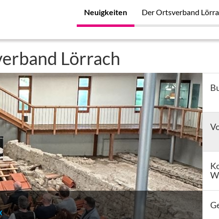
Neuigkeiten
Der Ortsverband Lörr
verband Lörrach
Bu
Vo
Ko
W
Ge
«