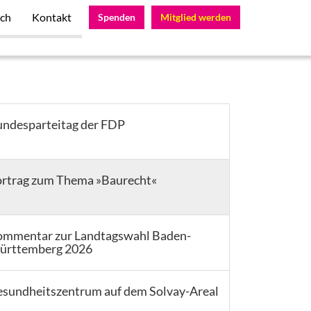
ach
Kontakt
Spenden
Mitglied werden
ndesparteitag der FDP
rtrag zum Thema »Baurecht«
mmentar zur Landtagswahl Baden-
ürttemberg 2026
sundheitszentrum auf dem Solvay-Areal