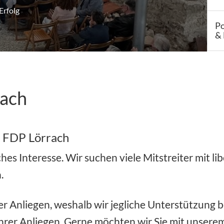
Erfolg
Po
& 
rach
 FDP Lörrach
ches Interesse. Wir suchen viele Mitstreiter mit l
.
r Anliegen, weshalb wir jegliche Unterstützung ben
en Ihrer Anliegen. Gerne möchten wir Sie mit un